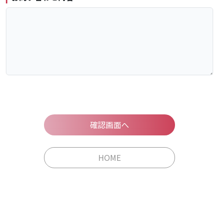
MAIL : 03-5779-6814
TEL : desk@e-nca.jp
確認画面へ
HOME