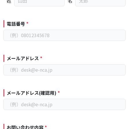
姓
名
メンバーズマガジン
アクセス
電話番号
*
お問い合わせ
資料請求
メールアドレス
*
施設を探す
一般社団法人
メールアドレス(確認用)
*
日本コンディショニング協会
〒154-0004
東京都世田谷区
太子堂4-4-1 来るビル4F/5F
お問い合わせ内容
*