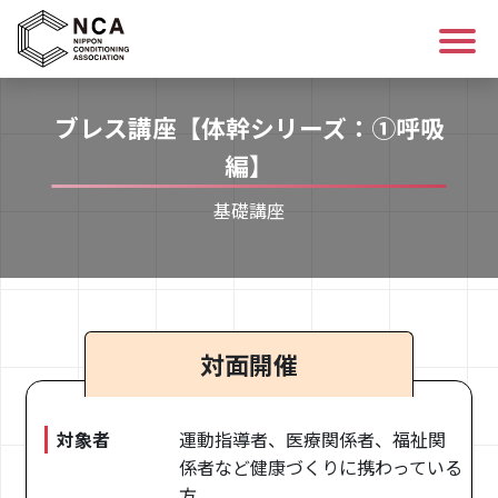
ログイン/会員登録
ブレス講座【体幹シリーズ：➀呼吸
編】
講座を探す
基礎講座
資格について
コンディショニングについて
対面開催
NCAについて
対象者
運動指導者、医療関係者、福祉関
お知らせ
係者など健康づくりに携わっている
方