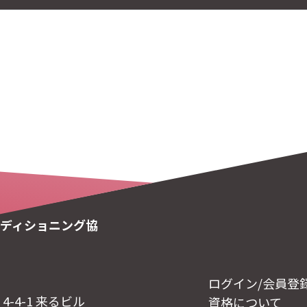
ディショニング協
ログイン/会員登
-4-1 来るビル
資格について