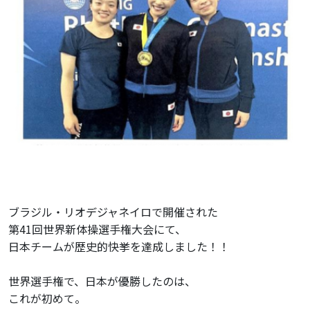
メンバーズマガジン
アクセス
お問い合わせ
資料請求
施設を探す
ブラジル・リオデジャネイロで開催された
一般社団法人
第41回世界新体操選手権大会にて、
日本コンディショニング協会
日本チームが歴史的快挙を達成しました！！
〒154-0004
東京都世田谷区
世界選手権で、日本が優勝したのは、
太子堂4-4-1 来るビル4F/5F
これが初めて。