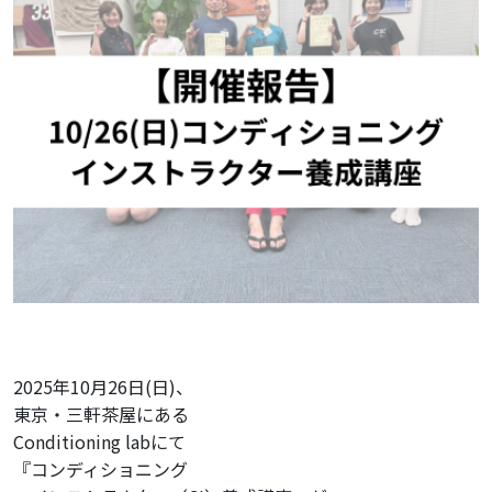
メンバーズマガジン
アクセス
お問い合わせ
資料請求
施設を探す
一般社団法人
日本コンディショニング協会
2025年10月26日(日)、
〒154-0004
東京・三軒茶屋にある
東京都世田谷区
Conditioning labにて
太子堂4-4-1 来るビル4F/5F
『コンディショニング