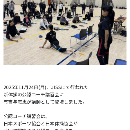
メンバーズマガジン
アクセス
お問い合わせ
資料請求
施設を探す
2025年11月24日(月)、JISSにて行われた
一般社団法人
新体操の公認コーチ講習会に
日本コンディショニング協会
有吉与志恵が講師として登壇しました。
〒154-0004
東京都世田谷区
公認コーチ講習会は、
太子堂4-4-1 来るビル4F/5F
日本スポーツ協会と日本体操協会が