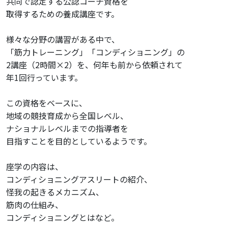
共同で認定する公認コーチ資格を
MAIL : 03-5779-6814
取得するための養成講座です。
TEL : desk@e-nca.jp
様々な分野の講習がある中で、
「筋力トレーニング」「コンディショニング」の
2講座（2時間×2）を、
何年も前から依頼されて
年1回行っています。
この資格をベースに、
地域の競技育成から全国レベル、
ナショナルレベルまでの指導者を
目指すことを目的としているようです。
座学の内容は、
コンディショニングアスリートの紹介、
怪我の起きるメカニズム、
筋肉の仕組み、
コンディショニングとはなど。